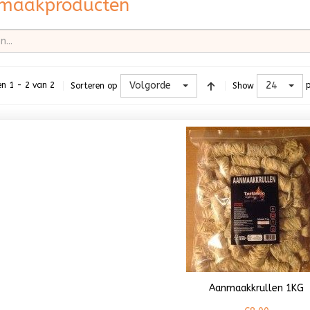
maakproducten
Volgorde
24
en 1 - 2 van 2
Sorteren op
Show
Aanmaakkrullen 1KG