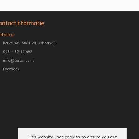
ontactinformatie
erlanco
Kervel 68, 5061 WH Oisterwijk
013 - 52 11 492
info@terlanco.nl
Facebook
This website uses cookies to ensure you get