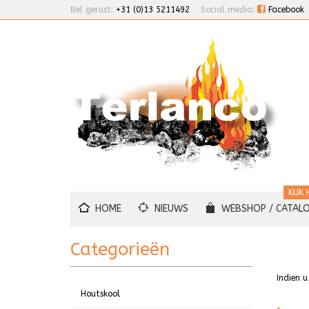
Bel gerust:
+31 (0)13 5211492
Social media:
Facebook
KIJK 
HOME
NIEUWS
WEBSHOP / CATAL
Categorieën
Indien 
Houtskool