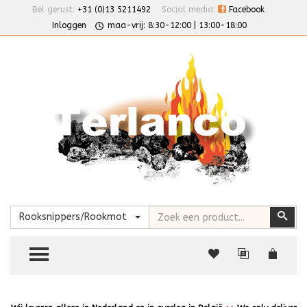
Bel gerust:
+31 (0)13 5211492
Social media:
Facebook
Inloggen
maa-vrij: 8:30-12:00 | 13:00-18:00
Zoeken
Zoe
Rooksnippers/Rookmot
TOGGLE MENU