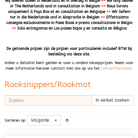
Wij leveren alleen in Nederland en in overleg in België
++
We only deliver
in The Netherlands and in consultation in Belgium
++
Nous livrons
uniquement à Pays Bas et en consultation en Belgique
++
Wir liefern
nur in die Niederlande und in Absprache in Belgien
++
Effettuiamo
consegne esclusivamente in Paesi Bassi e previa consultazione in Belgio
++
Solo entregamos en Los paises bajos y en consulta en Bélgica
De getoonde prijzen zijn de prijzen voor particulieren inclusief BTW bij
bestelling via deze site.
Indien u detailist bent gelden er voor u andere inkoopprijzen. Neem voor
meer informatie hierover contact met ons op via het
contactformulier
.
Rooksnippers/Rookmot
In winkel zoeken
Volgorde
Sorteren op