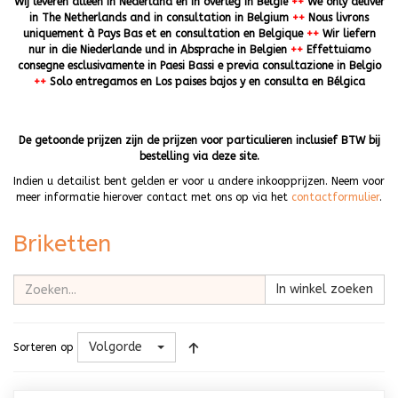
Wij leveren alleen in Nederland en in overleg in België
++
We only deliver
in The Netherlands and in consultation in Belgium
++
Nous livrons
uniquement à Pays Bas et en consultation en Belgique
++
Wir liefern
nur in die Niederlande und in Absprache in Belgien
++
Effettuiamo
consegne esclusivamente in Paesi Bassi e previa consultazione in Belgio
++
Solo entregamos en Los paises bajos y en consulta en Bélgica
De getoonde prijzen zijn de prijzen voor particulieren inclusief BTW bij
bestelling via deze site.
Indien u detailist bent gelden er voor u andere inkoopprijzen. Neem voor
meer informatie hierover contact met ons op via het
contactformulier
.
Briketten
In winkel zoeken
Volgorde
Sorteren op