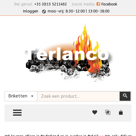
Bel gerust:
+31 (0)13 5211492
Social media:
Facebook
Inloggen
maa-vrij: 8:30-12:00 | 13:00-18:00
Zoeken
Zoe
Briketten
TOGGLE MENU