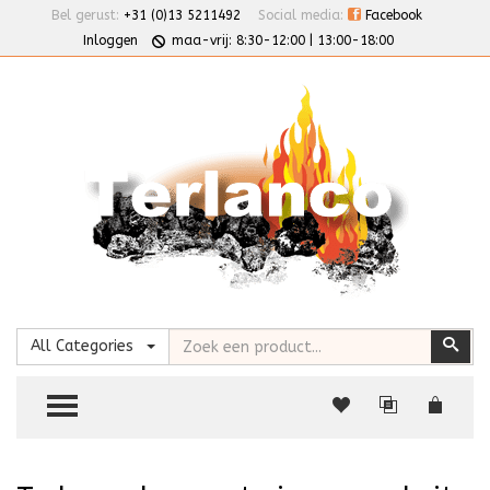
Bel gerust:
+31 (0)13 5211492
Social media:
Facebook
Inloggen
maa-vrij: 8:30-12:00 | 13:00-18:00
Zoeken
Zoe
All Categories
TOGGLE MENU