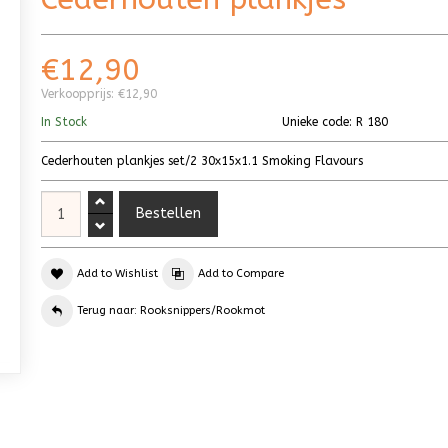
€12,90
Verkoopprijs:
€12,90
In Stock
Unieke code:
R 180
Cederhouten plankjes set/2 30x15x1.1 Smoking Flavours
Add to Wishlist
Add to Compare
Terug naar: Rooksnippers/Rookmot