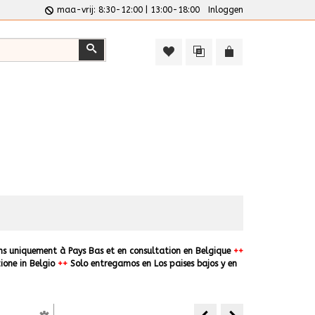
maa-vrij: 8:30-12:00 | 13:00-18:00
Inloggen
Zoeken
ns uniquement à Pays Bas et en consultation en Belgique
++
ione in Belgio
++
Solo entregamos en Los paises bajos y en
Aromatic Wood Smoking 
Rookmot Eik