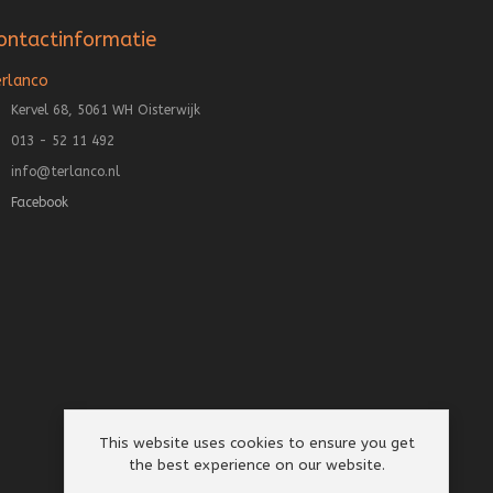
ontactinformatie
erlanco
Kervel 68, 5061 WH Oisterwijk
013 - 52 11 492
info@terlanco.nl
Facebook
This website uses cookies to ensure you get
the best experience on our website.