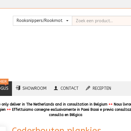
Zoeken
Rooksnippers/Rookmot
HIER
OGUS
SHOWROOM
CONTACT
RECEPTEN
only deliver in The Netherlands and in consultation in Belgium
++
Nous livro
gien
++
Effettuiamo consegne esclusivamente in Paesi Bassi e previa consultaz
consulta en Bélgica
Cederhouten plankjes