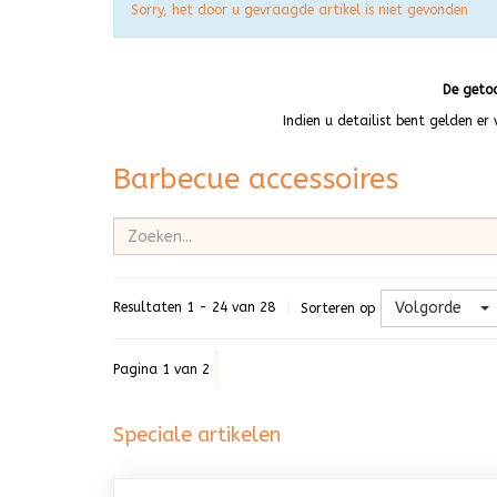
Attentie
Sorry, het door u gevraagde artikel is niet gevonden
De getoo
Indien u detailist bent gelden e
Barbecue accessoires
Volgorde
Resultaten 1 - 24 van 28
Sorteren op
Pagina 1 van 2
Speciale artikelen