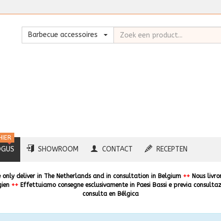
Zoeken
Barbecue accessoires
HIER
OGUS
SHOWROOM
CONTACT
RECEPTEN
only deliver in The Netherlands and in consultation in Belgium
++
Nous livro
gien
++
Effettuiamo consegne esclusivamente in Paesi Bassi e previa consultaz
consulta en Bélgica