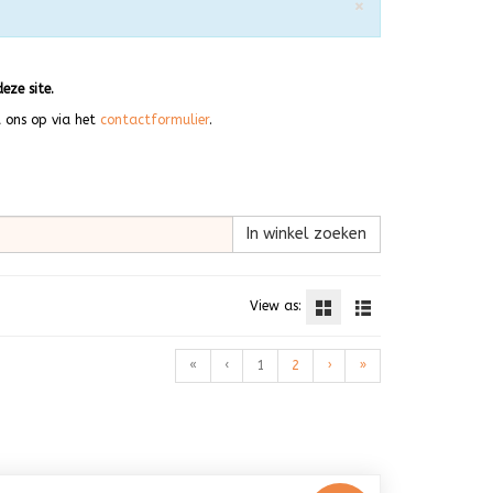
Sluiten
×
eze site.
t ons op via het
contactformulier
.
In winkel zoeken
View as:
«
‹
1
2
›
»