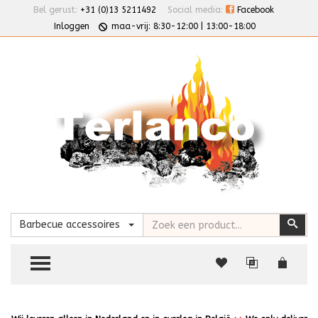
Bel gerust:
+31 (0)13 5211492
Social media:
Facebook
Inloggen
maa-vrij: 8:30-12:00 | 13:00-18:00
Zoeken
Zoe
Barbecue accessoires
TOGGLE MENU