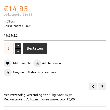
€14,95
Verkoopprijs:
€14,95
In Stock
Unieke code:
YL 802
49x15x2.2
Add to Wishlist
Add to Compare
Terug naar: Barbecue accessoires
BBQ Start
BBQ 
Met verzending Verzending tot 10kg. voor €6,95
Met verzending Afhalen in onze winkel voor €0,00